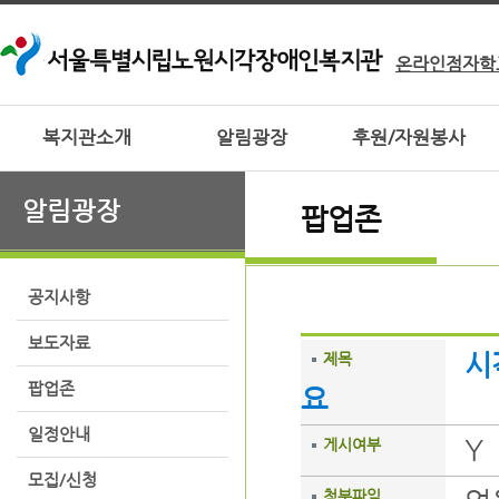
온라인점자학
복지관소개
알림광장
후원/자원봉사
알림광장
팝업존
공지사항
보도자료
시
제목
팝업존
요
일정안내
Y
게시여부
모집/신청
첨부파일