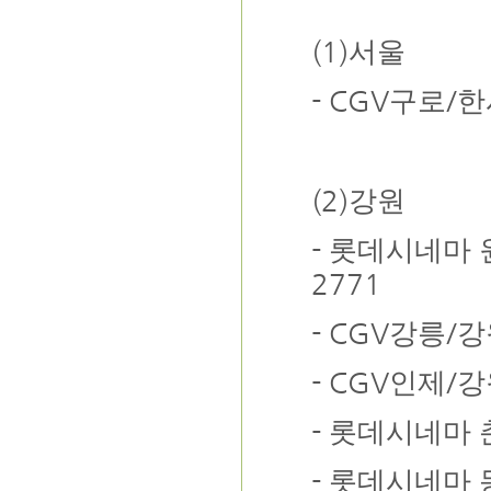
(1)
서울
- CGV
/
구로
한
(2)
강원
-
롯데시네마 
2771
- CGV
/
강릉
강
- CGV
/
인제
강
-
롯데시네마 
-
롯데시네마 