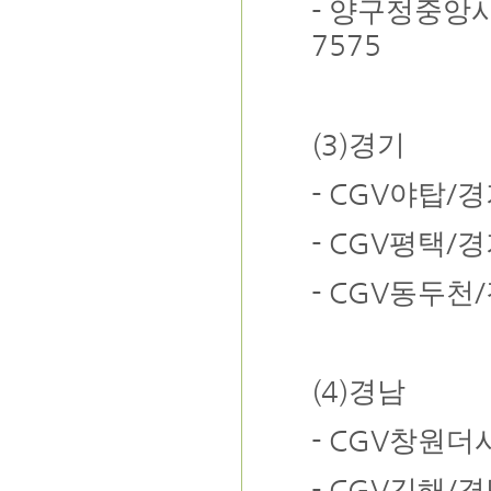
-
양구정중앙
7575
(3)
경기
- CGV
/
야탑
경
- CGV
/
평택
경
- CGV
/
동두천
(4)
경남
- CGV
창원더
- CGV
/
김해
경