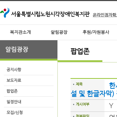
온라인점자학
복지관소개
알림광장
후원/자원봉사
알림광장
팝업존
공지사항
보도자료
한
제목
팝업존
설 및 한글자막)
일정안내
Y
게시여부
모집/신청
첨부파일