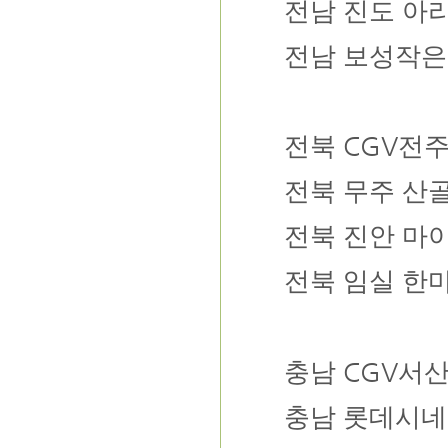
전남
진도 아
전남
보성작은
CGV
전북
전
전북
무주 산
전북
진안 마
전북 임실 한
CGV
충남
서
충남
롯데시네