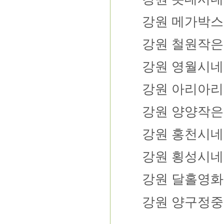
강원
메가박스
강원
철원작은
강원
영월시네
강원
아리아리
강원
양양작은
강원
홍천시네
강원
횡성시네
강원
달홀영화
강원
양구정중