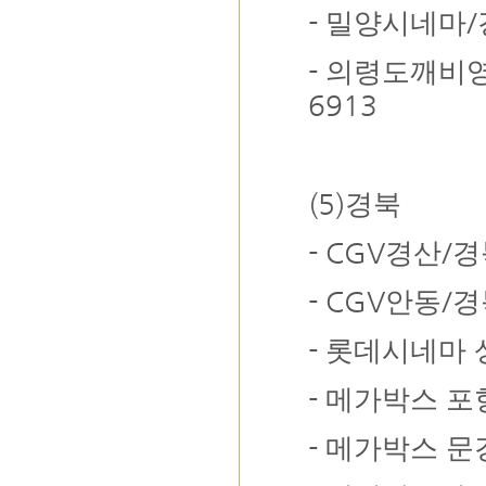
-
/
밀양시네마
-
의령도깨비
6913
(5)
경북
- CGV
/
경산
경
- CGV
/
안동
경
-
롯데시네마 
-
메가박스 포
-
메가박스 문