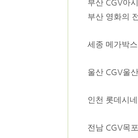
CGV
부산
아
부산
영화의 
세종
메가박스
CGV
울산
울
인천
롯데시네
CGV
전남
목