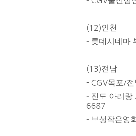
- CGV
울산삼
(12)
인천
-
롯데시네마 
(13)
전남
- CGV
/
목포
전
-
진도 아리랑
6687
-
보성작은영