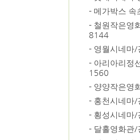
-
메가박스 속
-
철원작은영
8144
-
/
영월시네마
-
아리아리정
1560
-
양양작은영
-
/
홍천시네마
-
/
횡성시네마
-
/
달홀영화관