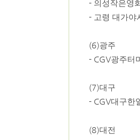
-
의성작은영
-
고령 대가야
(6)
광주
- CGV
광주터
(7)
대구
- CGV
대구한
(8)
대전