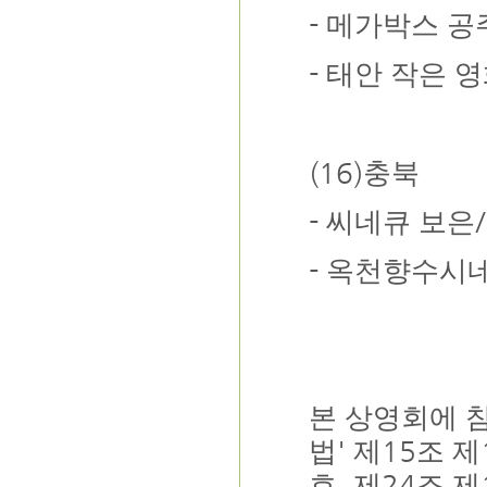
-
메가박스 공
-
태안 작은 
(16)
충북
-
/
씨네큐 보은
-
옥천향수시
본 상영회에 
'
15
법
제
조 제
,
24
호
제
조 제