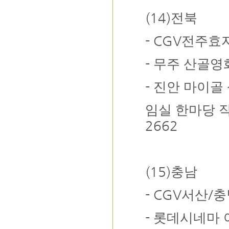
(14)
전북
- CGV
전주효
-
무주 산골영
-
진안 마이골
임실 한마당 
2662
(15)
충남
- CGV
/
서산
충
-
롯데시네마 