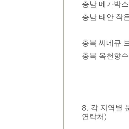
충남
메가박스
충남
태안 작
충북
씨네큐 
충북
옥천향수
8.
각 지역별 
)
연락처