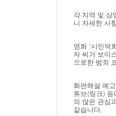
각 지역 및 상
니 자세한 사
'
영화
시민덕
자 씨가 보이
으로한 범죄 
화면해설 예고
(
)
튜브
링크
등
의 많은 관심
.
같습니다