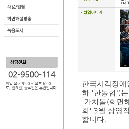
없
채용/입찰
팝업이미지
화면해설방송
녹음도서
상담전화
02-9500-114
한국시각장애
평일 오전 9:00 ~ 오후 6:00
토, 일요일, 공휴일은 휴관입니다.
'
')
하
한농협
는
'
(
가치봄
화면해
' 3
회
월 상영
.
합니다