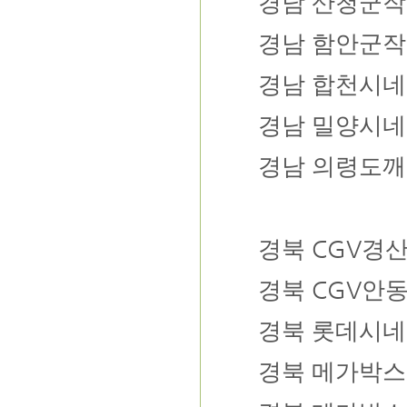
경남
산청군작
경남
함안군작
경남
합천시네
경남
밀양시네
경남
의령도깨
CGV
경북
경
CGV
경북
안
경북
롯데시네
경북
메가박스