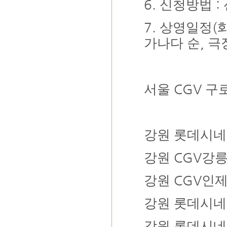
6.
:
신청방법
7.
(
상영일정
,
가나다 순
극
CGV
서울
구
강원
롯데시네
CGV
강원
강
CGV
강원
인
강원
롯데시네
강원
롯데시네