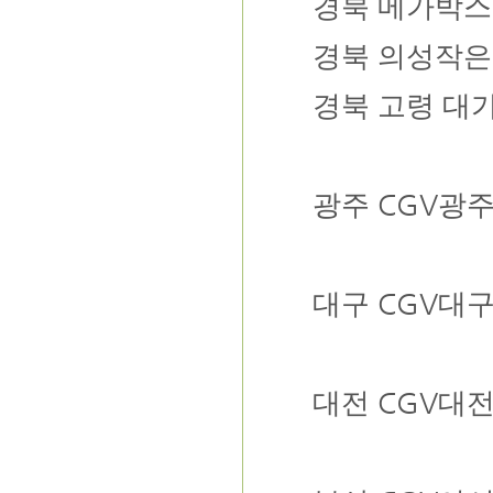
경북
메가박스
경북
의성작은
경북
고령 대
CGV
광주
광
CGV
대구
대
CGV
대전
대