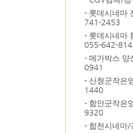
-
롯데시네마 
741-2453
-
롯데시네마 
055-642-814
-
메가박스 양
0941
-
산청군작은
1440
-
함안군작은
9320
-
/
합천시네마