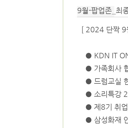
9월-팝업존_최종
[ 2024 단짝 
● KDN IT 
● 가족회사 
● 드럼교실 
● 소리특강 2
● 제8기 취
● 삼성화재 