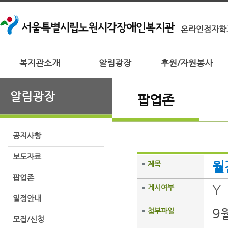
온라인점자학
복지관소개
알림광장
후원/자원봉사
알림광장
팝업존
공지사항
보도자료
월
제목
팝업존
Y
게시여부
일정안내
9
첨부파일
모집/신청