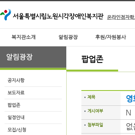
온라인점자학
복지관소개
알림광장
후원/자원봉사
알림광장
팝업존
공지사항
보도자료
영
제목
팝업존
N
게시여부
일정안내
없
첨부파일
모집/신청