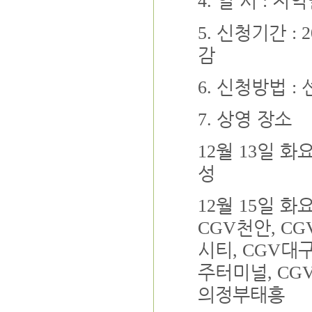
일 시
지역
4.
:
신청기간
5.
: 
감
신청방법
6.
:
상영 장소
7.
월
일 화
12
13
성
월
일 화
12
15
천안
CGV
, CG
시티
대
, CGV
주터미널
, CG
의정부태흥