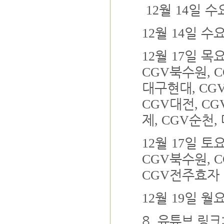
월
일 수
12
14
월
일 수
12
14
월
일 목
12
17
북수원
CGV
, 
대구현대
, CG
대전
CGV
, CG
제
순천
, CGV
,
월
일 토
12
17
북수원
CGV
, 
전주효자
CGV
월
일 월
12
19
8. 유튜브 링