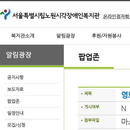
온라인점자학
복지관소개
알림광장
후원/자원봉사
알림광장
팝업존
공지사항
보도자료
영
제목
팝업존
N
게시여부
일정안내
마
첨부파일
모집/신청