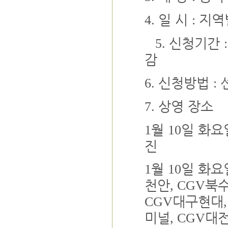
일 시
지역
4.
:
신청기간
5.
감
신청방법
6.
:
상영 장소
7.
월
일 화
1
10
진
월
일 화
1
10
천안
북
, CGV
대구현대
CGV
미널
대
, CGV