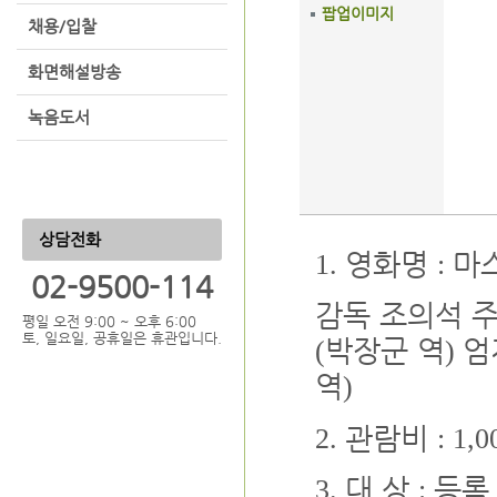
팝업이미지
채용/입찰
화면해설방송
녹음도서
상담전화
영화명
마
1.
:
02-9500-114
감독 조의석 
평일 오전 9:00 ~ 오후 6:00
토, 일요일, 공휴일은 휴관입니다.
박장군 역
엄
(
)
역
)
관람비
2.
: 1,0
대 상
등록
3.
: