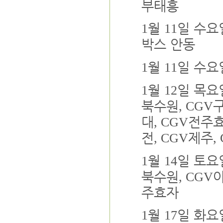
부태흥
월
일 수
1
11
박스 안동
월
일 수
1
11
월
일 목
1
12
북수원
, CGV
대
전주
, CGV
전
제주
, CGV
,
월
일 토
1
14
북수원
, CGV
주효자
월
일 화
1
17