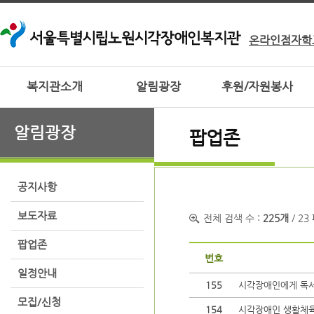
온라인점자학
복지관소개
알림광장
후원/자원봉사
알림광장
팝업존
공지사항
보도자료
전체 검색 수 :
225개
/ 23
팝업존
번호
일정안내
155
시각장애인에게 독서
모집/신청
154
시각장애인 생활체육