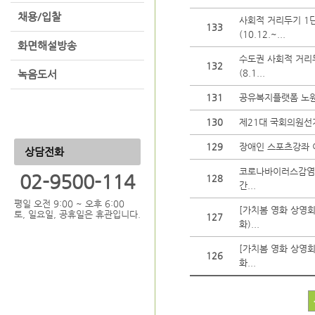
채용/입찰
사회적 거리두기 1
133
(10.12.~...
화면해설방송
수도권 사회적 거리
132
(8.1...
녹음도서
131
공유복지플랫폼 노
130
제21대 국회의원선거
129
장애인 스포츠강좌 
상담전화
코로나바이러스감염증
02-9500-114
128
간...
평일 오전 9:00 ~ 오후 6:00
[가치봄 영화 상영회
토, 일요일, 공휴일은 휴관입니다.
127
화)...
[가치봄 영화 상영회
126
화...