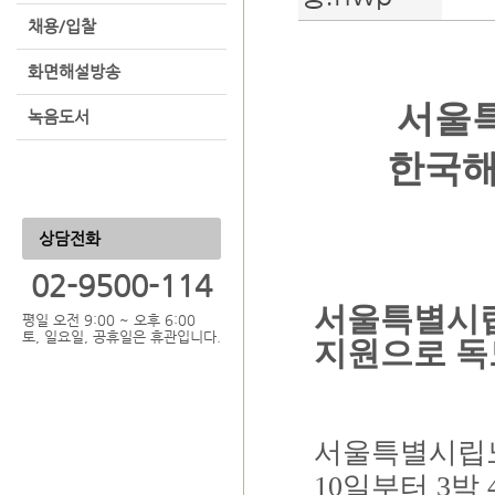
채용/입찰
화면해설방송
서울
녹음도서
한국해
상담전화
02-9500-114
서울특별시
평일 오전 9:00 ~ 오후 6:00
토, 일요일, 공휴일은 휴관입니다.
지원으로 독
서울특별시립
10
일부터
3
박