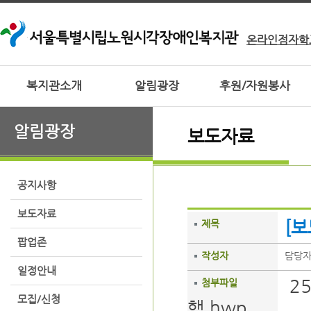
온라인점자학
복지관소개
알림광장
후원/자원봉사
알림광장
보도자료
공지사항
보도자료
[
제목
팝업존
작성자
담당
일정안내
2
첨부파일
모집/신청
행.hwp