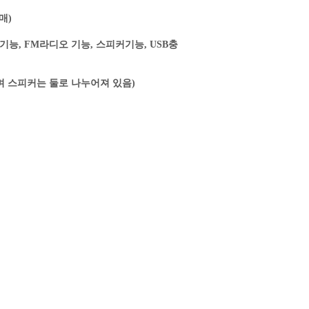
매)
생기능, FM라디오 기능, 스피커기능, USB충
며 스피커는 둘로 나누어져 있음)