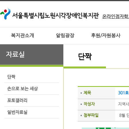
온라인점자학
복지관소개
알림광장
후원/자원봉사
자료실
단짝
단짝
손으로 보는 세상
제목
301호
포토갤러리
작성자
지역
일반자료실
첨부파일
8월 