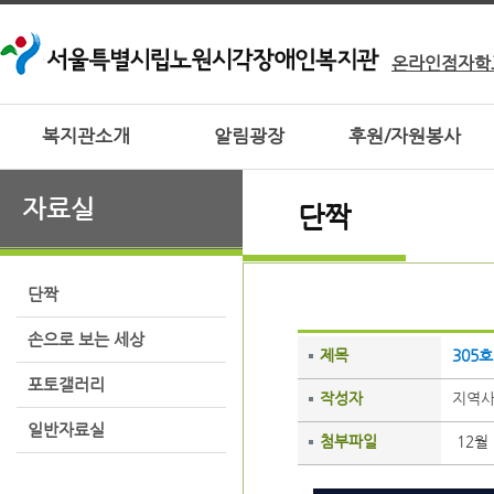
온라인점자학
복지관소개
알림광장
후원/자원봉사
자료실
단짝
단짝
손으로 보는 세상
제목
305호
포토갤러리
작성자
지역
일반자료실
첨부파일
12월