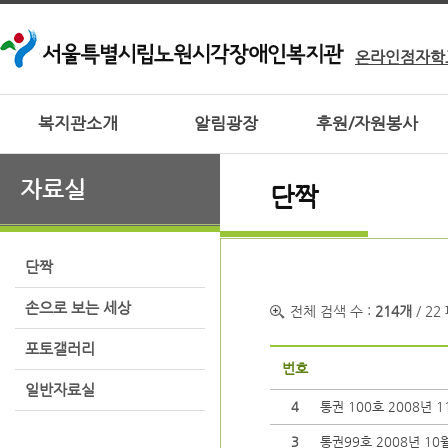
온라인점자학
복지관소개
알림광장
후원/자원봉사
자료실
단짝
단짝
손으로 보는 세상
전체 검색 수 :
214개
/ 22
포토갤러리
번호
일반자료실
4
통권 100호 2008년 
3
통권99호 2008년 10