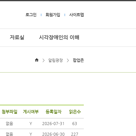
로그인
회원가입
사이트맵
자료실
시각장애인의 이해
>
알림광장
>
팝업존
첨부파일
게시여부
등록일자
읽은수
없음
Y
2026-07-31
63
없음
Y
2026-06-30
227