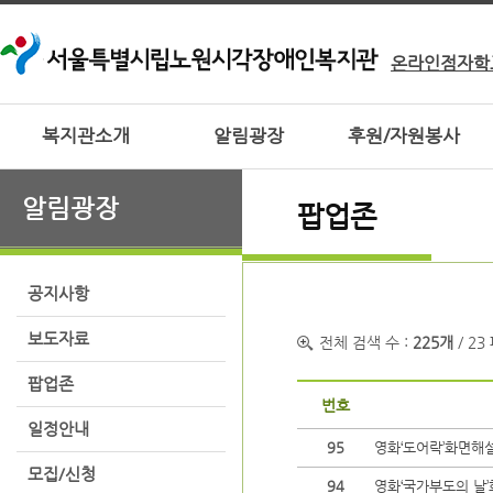
온라인점자학
복지관소개
알림광장
후원/자원봉사
알림광장
팝업존
공지사항
보도자료
전체 검색 수 :
225개
/ 23
팝업존
번호
일정안내
95
영화‘도어락’화면해
모집/신청
94
영화‘국가부도의 날