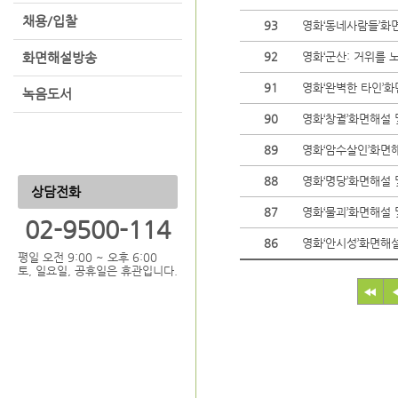
채용/입찰
93
영화‘동네사람들’화
화면해설방송
92
영화‘군산: 거위를 
91
영화‘완벽한 타인’
녹음도서
90
영화‘창궐’화면해설
89
영화‘암수살인’화면
88
영화‘명당’화면해설
상담전화
87
영화‘물괴’화면해설
02-9500-114
86
영화‘안시성’화면해
평일 오전 9:00 ~ 오후 6:00
토, 일요일, 공휴일은 휴관입니다.