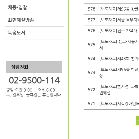
채용/입찰
578
[보도자료]제96돌 한글
화면해설방송
577
[보도자료]서울 북부지역(
576
[보도자료]전국 254개
녹음도서
[보도자료] 캠코-서울
575
서...
574
[보도자료]제43회 흰
상담전화
[보도자료]제96돌 한글
573
상...
02-9500-114
[보도자료]한시련, 과
572
평일 오전 9:00 ~ 오후 6:00
면해설...
토, 일요일, 공휴일은 휴관입니다.
571
[보도자료]시각장애인도