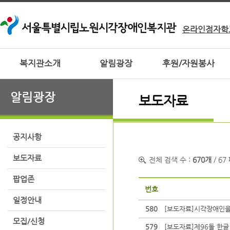
온라인점자학
복지관소개
알림광장
후원/자원봉사
알림광장
보도자료
공지사항
보도자료
전체 검색 수 :
670개
/ 67
팝업존
번호
일정안내
580
[보도자료]시각장애인을
모집/신청
579
[보도자료]제96돌 한글