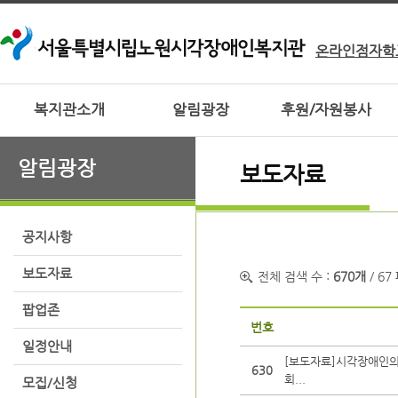
온라인점자학
복지관소개
알림광장
후원/자원봉사
알림광장
보도자료
공지사항
보도자료
전체 검색 수 :
670개
/ 67
팝업존
번호
일정안내
[보도자료]시각장애인의
630
회...
모집/신청