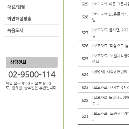
629
[보도자료]이동·교통시설
채용/입찰
[보도자료]LG유플러스
628
화면해설방송
발...
[보도자료]한시련, 2
녹음도서
627
동...
626
[보도자료]'마음으로 듣
[보도자료] 노원시각장
625
정보...
상담전화
[성명서] 시각장애인의
02-9500-114
624
...
평일 오전 9:00 ~ 오후 6:00
623
[보도자료] (사)한국시
토, 일요일, 공휴일은 휴관입니다.
[보도자료]노원시각장
622
성...
[보도자료] 노원시각장
621
...