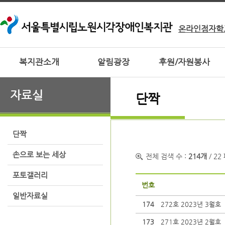
온라인점자학
복지관소개
알림광장
후원/자원봉사
자료실
단짝
단짝
손으로 보는 세상
전체 검색 수 :
214개
/ 22
포토갤러리
번호
일반자료실
174
272호 2023년 3월호
173
271호 2023년 2월호