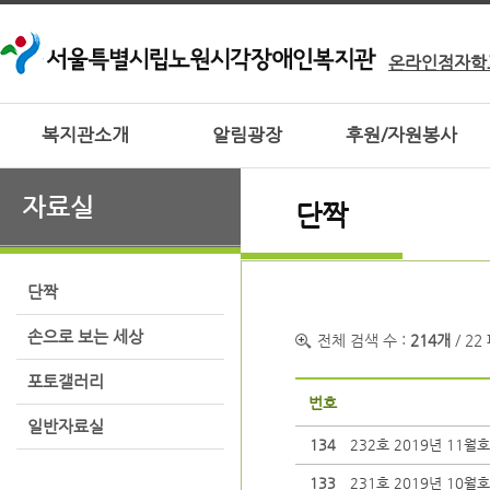
온라인점자학
복지관소개
알림광장
후원/자원봉사
자료실
단짝
단짝
손으로 보는 세상
전체 검색 수 :
214개
/ 22
포토갤러리
번호
일반자료실
134
232호 2019년 11월호
133
231호 2019년 10월호